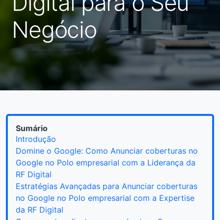
Digital para o Seu
Negócio
Sumário
Introdução
Domine o Google: Como Anunciar coberturas no
Google no Polo empresarial com a Liderança da
RF Digital
Estratégias Avançadas para Anunciar coberturas
no Google no Polo empresarial com a Expertise
da RF Digital