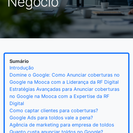
Negócio
Sumário
Introdução
Domine o Google: Como Anunciar coberturas no
Google na Mooca com a Liderança da RF Digital
Estratégias Avançadas para Anunciar coberturas
no Google na Mooca com a Expertise da RF
Digital
Como captar clientes para coberturas?
Google Ads para toldos vale a pena?
Agência de marketing para empresa de toldos
Quanto custa anunciar toldos no Google?