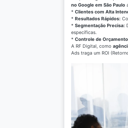
no Google em São Paulo
a
*
Clientes com Alta Inte
*
Resultados Rápidos:
Com
*
Segmentação Precisa:
D
específicas.
*
Controle de Orçamento
A RF Digital, como
agênci
Ads traga um ROI (Retorno