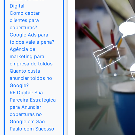
Digital
Como captar
clientes para
coberturas?
Google Ads para
toldos vale a pena?
Agência de
marketing para
empresa de toldos
Quanto custa
anunciar toldos no
Google?
RF Digital: Sua
Parceira Estratégica
para Anunciar
coberturas no
Google em São
Paulo com Sucesso