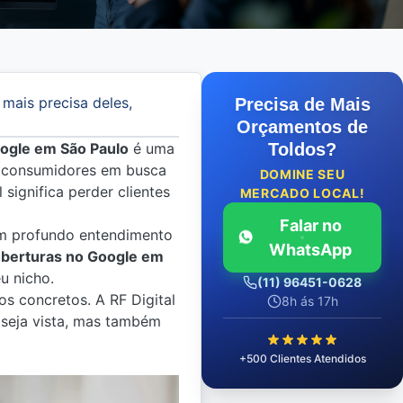
mais precisa deles,
Precisa de Mais
Orçamentos de
ogle em São Paulo
é uma
Toldos?
os consumidores em busca
DOMINE SEU
 significa perder clientes
MERCADO LOCAL!
Falar no
 um profundo entendimento
WhatsApp
oberturas no Google em
u nicho.
(11) 96451-0628
s concretos. A RF Digital
8h ás 17h
 seja vista, mas também
+500 Clientes Atendidos