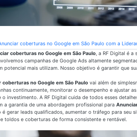
unciar coberturas no Google em São Paulo com a Lideran
ciar coberturas no Google em São Paulo
, a RF Digital é a
envolvemos campanhas de Google Ads altamente segmentad
m potencial mais utilizam. Nosso objetivo é garantir que 
r coberturas no Google em São Paulo
vai além de simplesm
anhas continuamente, monitorar o desempenho e ajustar as 
 o investimento. A RF Digital cuida de todos esses detalhe
em a garantia de uma abordagem profissional para
Anunciar
 é gerar leads qualificados, aumentar o tráfego para seu s
e toldos e coberturas de forma consistente e rentável.