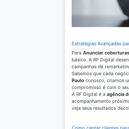
Estratégias Avançadas pa
Para
Anunciar cobertura
básico. A RF Digital dese
campanhas de remarketing 
Sabemos que cada negócio
Paulo
conosco, criamos um
compromisso é com o seu
A RF Digital é a
agência d
acompanhamento próximo e
veja seus resultados dec
Como captar clientes par