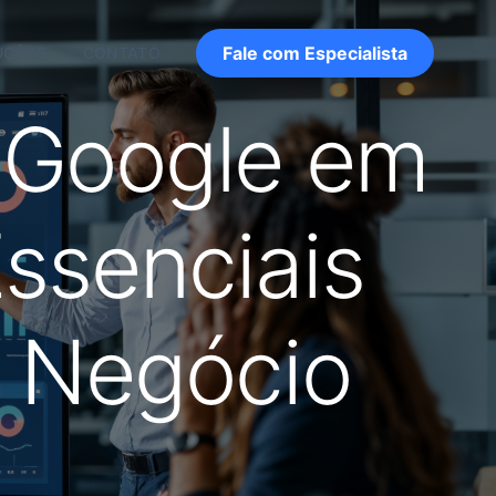
Fale com Especialista
UÇÕES
CONTATO
 Google em
Essenciais
u Negócio