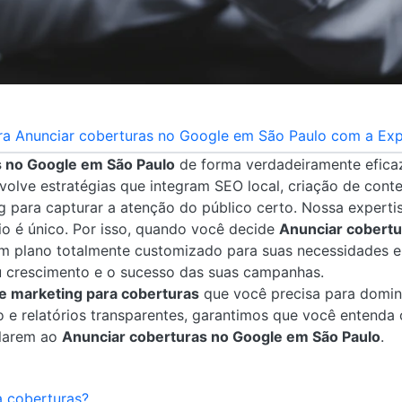
ra Anunciar coberturas no Google em São Paulo com a Expe
s no Google em São Paulo
de forma verdadeiramente eficaz,
nvolve estratégias que integram SEO local, criação de cont
para capturar a atenção do público certo. Nossa expertise
 é único. Por isso, quando você decide
Anunciar cobertu
 plano totalmente customizado para suas necessidades e
 crescimento e o sucesso das suas campanhas.
e marketing para coberturas
que você precisa para domi
 relatórios transparentes, garantimos que você entenda 
olarem ao
Anunciar coberturas no Google em São Paulo
.
a coberturas?