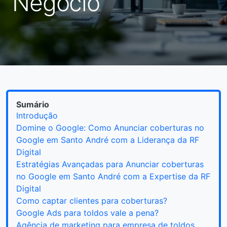
Negócio
Sumário
Introdução
Domine o Google: Como Anunciar coberturas no
Google em Santo André com a Liderança da RF
Digital
Estratégias Avançadas para Anunciar coberturas
no Google em Santo André com a Expertise da RF
Digital
Como captar clientes para coberturas?
Google Ads para toldos vale a pena?
Agência de marketing para empresa de toldos