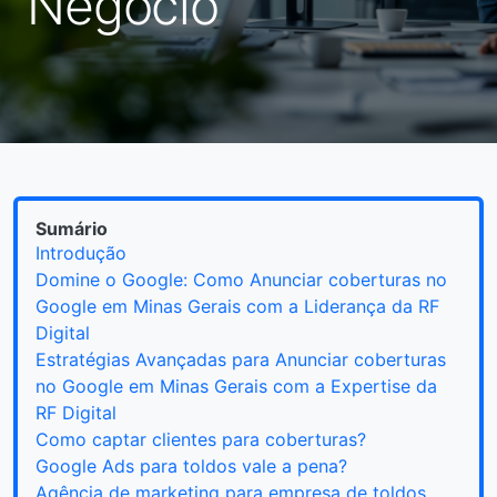
Negócio
Sumário
Introdução
Domine o Google: Como Anunciar coberturas no
Google em Minas Gerais com a Liderança da RF
Digital
Estratégias Avançadas para Anunciar coberturas
no Google em Minas Gerais com a Expertise da
RF Digital
Como captar clientes para coberturas?
Google Ads para toldos vale a pena?
Agência de marketing para empresa de toldos