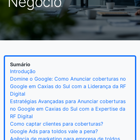
Negócio
Sumário
Introdução
Domine o Google: Como Anunciar coberturas no
Google em Caxias do Sul com a Liderança da RF
Digital
Estratégias Avançadas para Anunciar coberturas
no Google em Caxias do Sul com a Expertise da
RF Digital
Como captar clientes para coberturas?
Google Ads para toldos vale a pena?
Agência de marketing para empresa de toldos