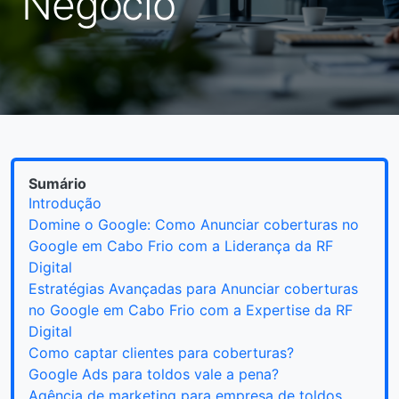
Negócio
Sumário
Introdução
Domine o Google: Como Anunciar coberturas no
Google em Cabo Frio com a Liderança da RF
Digital
Estratégias Avançadas para Anunciar coberturas
no Google em Cabo Frio com a Expertise da RF
Digital
Como captar clientes para coberturas?
Google Ads para toldos vale a pena?
Agência de marketing para empresa de toldos