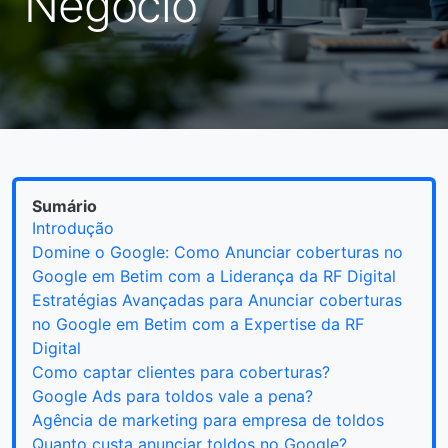
Negócio
Sumário
Introdução
Domine o Google: Como Anunciar coberturas no
Google em Betim com a Liderança da RF Digital
Estratégias Avançadas para Anunciar coberturas
no Google em Betim com a Expertise da RF
Digital
Como captar clientes para coberturas?
Google Ads para toldos vale a pena?
Agência de marketing para empresa de toldos
Quanto custa anunciar toldos no Google?