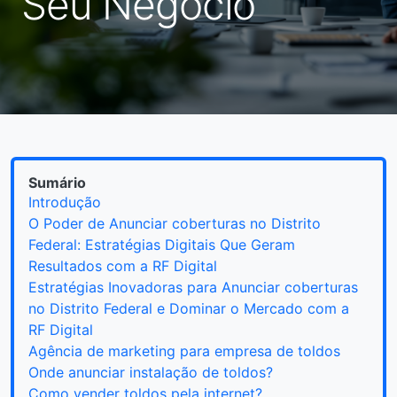
Seu Negócio
Sumário
Introdução
O Poder de Anunciar coberturas no Distrito
Federal: Estratégias Digitais Que Geram
Resultados com a RF Digital
Estratégias Inovadoras para Anunciar coberturas
no Distrito Federal e Dominar o Mercado com a
RF Digital
Agência de marketing para empresa de toldos
Onde anunciar instalação de toldos?
Como vender toldos pela internet?