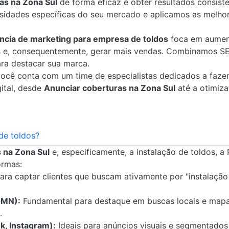
as na Zona Sul
de forma eficaz e obter resultados consist
dades específicas do seu mercado e aplicamos as melhor
ncia de marketing para empresa de toldos
foca em aumenta
dos e, consequentemente, gerar mais vendas. Combinamos S
ra destacar sua marca.
 você conta com um time de especialistas dedicados a faze
ital, desde
Anunciar coberturas na Zona Sul
até a otimiza
de toldos?
 na Zona Sul
e, especificamente, a instalação de toldos, a
ormas:
ara captar clientes que buscam ativamente por "instalaçã
GMN):
Fundamental para destaque em buscas locais e mapas,
.
k, Instagram):
Ideais para anúncios visuais e segmentados 