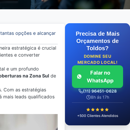
 tantas opções e alcançar
Precisa de Mais
Orçamentos de
eira estratégica é crucial
Toldos?
lientes e converter
DOMINE SEU
MERCADO LOCAL!
ital e um profundo
Falar no
oberturas na Zona Sul
de
WhatsApp
s. Com as estratégias
(11) 96451-0628
á mais leads qualificados
8h ás 17h
+500 Clientes Atendidos