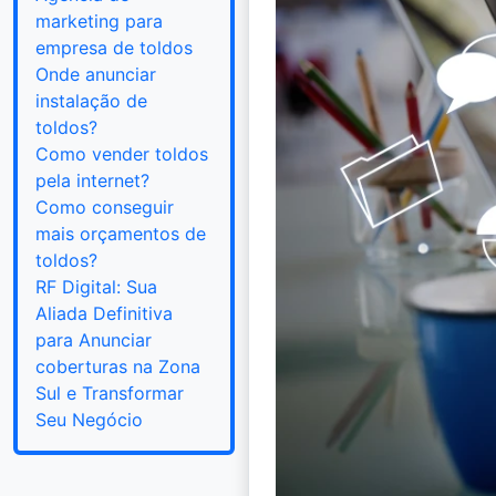
marketing para
empresa de toldos
Onde anunciar
instalação de
toldos?
Como vender toldos
pela internet?
Como conseguir
mais orçamentos de
toldos?
RF Digital: Sua
Aliada Definitiva
para Anunciar
coberturas na Zona
Sul e Transformar
Seu Negócio