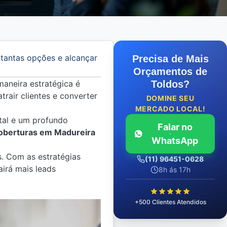
 tantas opções e alcançar
Precisa de Mais
Orçamentos de
aneira estratégica é
Toldos?
trair clientes e converter
DOMINE SEU
MERCADO LOCAL!
ital e um profundo
Falar no
oberturas em Madureira
WhatsApp
s. Com as estratégias
(11) 96451-0628
airá mais leads
8h ás 17h
+500 Clientes Atendidos