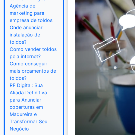
Agência de
marketing para
empresa de toldos
Onde anunciar
instalação de
toldos?
Como vender toldos
pela internet?
Como conseguir
mais orçamentos de
toldos?
RF Digital: Sua
Aliada Definitiva
para Anunciar
coberturas em
Madureira e
Transformar Seu
Negócio