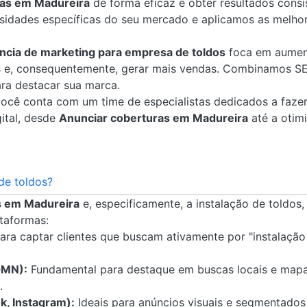
ras em Madureira
de forma eficaz e obter resultados consi
dades específicas do seu mercado e aplicamos as melhor
ncia de marketing para empresa de toldos
foca em aumenta
dos e, consequentemente, gerar mais vendas. Combinamos S
ra destacar sua marca.
 você conta com um time de especialistas dedicados a faze
ital, desde
Anunciar coberturas em Madureira
até a otim
de toldos?
s em Madureira
e, especificamente, a instalação de toldos
taformas:
ara captar clientes que buscam ativamente por "instalaçã
GMN):
Fundamental para destaque em buscas locais e mapas,
.
k, Instagram):
Ideais para anúncios visuais e segmentados 