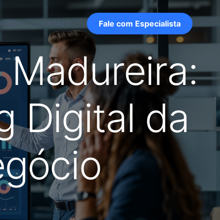
Fale com Especialista
UÇÕES
CONTATO
 Madureira:
 Digital da
egócio