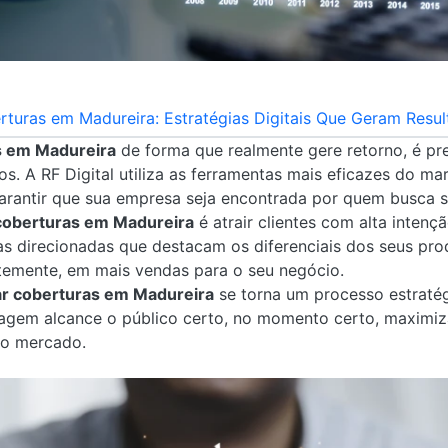
turas em Madureira: Estratégias Digitais Que Geram Resul
s em Madureira
de forma que realmente gere retorno, é pr
s. A RF Digital utiliza as ferramentas mais eficazes do mar
arantir que sua empresa seja encontrada por quem busca s
coberturas em Madureira
é atrair clientes com alta intenç
direcionadas que destacam os diferenciais dos seus prod
emente, em mais vendas para o seu negócio.
r coberturas em Madureira
se torna um processo estratég
gem alcance o público certo, no momento certo, maximiz
no mercado.