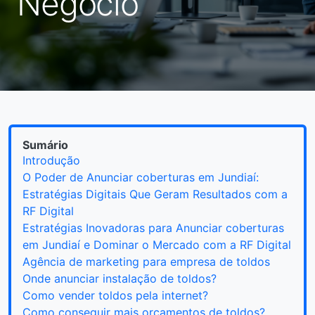
Negócio
Sumário
Introdução
O Poder de Anunciar coberturas em Jundiaí:
Estratégias Digitais Que Geram Resultados com a
RF Digital
Estratégias Inovadoras para Anunciar coberturas
em Jundiaí e Dominar o Mercado com a RF Digital
Agência de marketing para empresa de toldos
Onde anunciar instalação de toldos?
Como vender toldos pela internet?
Como conseguir mais orçamentos de toldos?