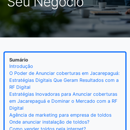
Seu Negócio
Sumário
Introdução
O Poder de Anunciar coberturas em Jacarepaguá:
Estratégias Digitais Que Geram Resultados com a
RF Digital
Estratégias Inovadoras para Anunciar coberturas
em Jacarepaguá e Dominar o Mercado com a RF
Digital
Agência de marketing para empresa de toldos
Onde anunciar instalação de toldos?
Como vender toldos pela internet?