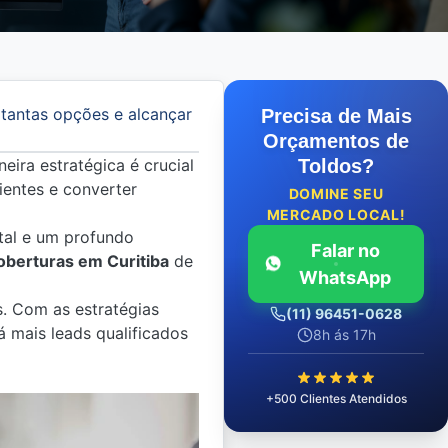
 tantas opções e alcançar
Precisa de Mais
Orçamentos de
eira estratégica é crucial
Toldos?
lientes e converter
DOMINE SEU
MERCADO LOCAL!
ital e um profundo
Falar no
oberturas em Curitiba
de
WhatsApp
s. Com as estratégias
(11) 96451-0628
á mais leads qualificados
8h ás 17h
+500 Clientes Atendidos