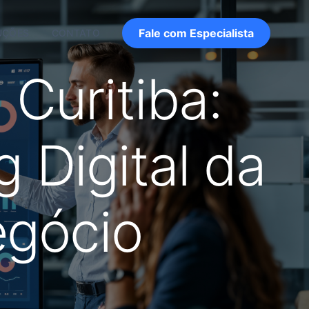
Fale com Especialista
UÇÕES
CONTATO
Curitiba:
 Digital da
egócio