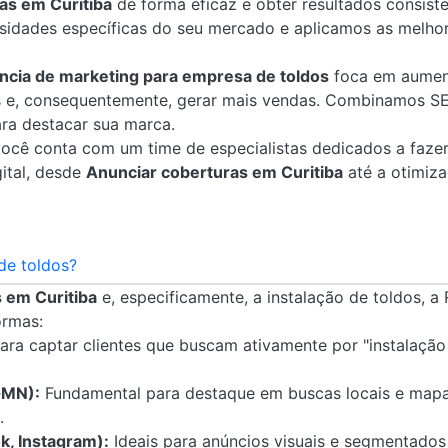
as em Curitiba
de forma eficaz e obter resultados consist
dades específicas do seu mercado e aplicamos as melhor
ncia de marketing para empresa de toldos
foca em aumenta
dos e, consequentemente, gerar mais vendas. Combinamos S
ra destacar sua marca.
 você conta com um time de especialistas dedicados a faze
ital, desde
Anunciar coberturas em Curitiba
até a otimiza
de toldos?
 em Curitiba
e, especificamente, a instalação de toldos, a
ormas:
ara captar clientes que buscam ativamente por "instalaçã
GMN):
Fundamental para destaque em buscas locais e mapas,
.
k, Instagram):
Ideais para anúncios visuais e segmentados 