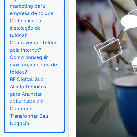
marketing para
empresa de toldos
Onde anunciar
instalação de
toldos?
Como vender toldos
pela internet?
Como conseguir
mais orçamentos de
toldos?
RF Digital: Sua
Aliada Definitiva
para Anunciar
coberturas em
Curitiba e
Transformar Seu
Negócio