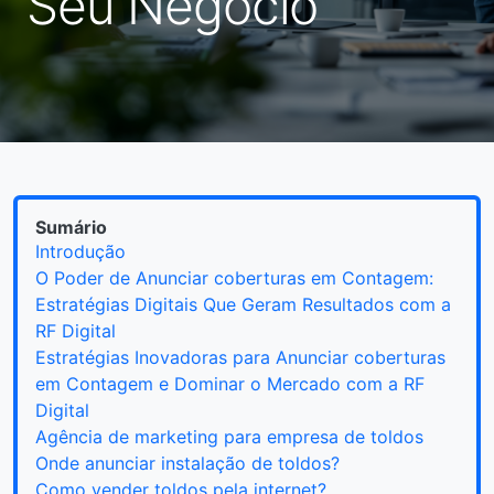
Seu Negócio
Sumário
Introdução
O Poder de Anunciar coberturas em Contagem:
Estratégias Digitais Que Geram Resultados com a
RF Digital
Estratégias Inovadoras para Anunciar coberturas
em Contagem e Dominar o Mercado com a RF
Digital
Agência de marketing para empresa de toldos
Onde anunciar instalação de toldos?
Como vender toldos pela internet?