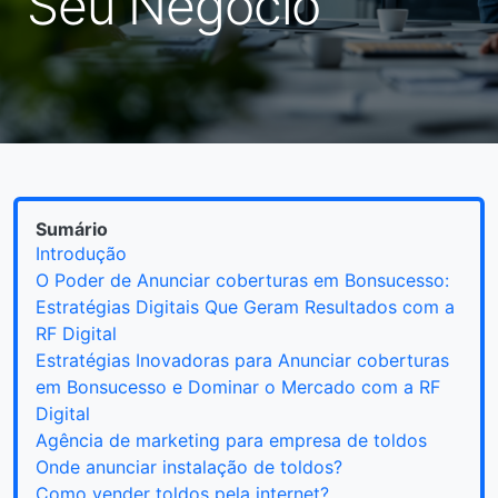
Seu Negócio
Sumário
Introdução
O Poder de Anunciar coberturas em Bonsucesso:
Estratégias Digitais Que Geram Resultados com a
RF Digital
Estratégias Inovadoras para Anunciar coberturas
em Bonsucesso e Dominar o Mercado com a RF
Digital
Agência de marketing para empresa de toldos
Onde anunciar instalação de toldos?
Como vender toldos pela internet?