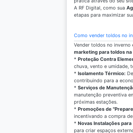
prática através do seu sit
A RF Digital, como sua
Ag
etapas para maximizar sua
Como vender toldos no i
Vender toldos no inverno
marketing para toldos na
*
Proteção Contra Eleme
chuva, vento e umidade, 
*
Isolamento Térmico:
Des
contribuindo para a econo
*
Serviços de Manutenção
manutenção preventiva em
próximas estações.
*
Promoções de "Prepare
incentivando a compra de
*
Novas Instalações para 
para criar espaços extern