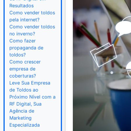
Resultados
Como vender toldos
pela internet?
Como vender toldos
no inverno?
Como fazer
propaganda de
toldos?
Como crescer
empresa de
coberturas?
Leve Sua Empresa
de Toldos ao
Próximo Nível com a
RF Digital, Sua
Agência de
Marketing
Especializada