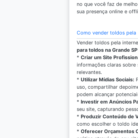
no que você faz de melhor
sua presença online e off
Como vender toldos pela 
Vender toldos pela intern
para toldos na Grande SP
*
Criar um Site Profission
informações claras sobre 
relevantes.
*
Utilizar Mídias Sociais:
P
uso, compartilhar depoim
podem alcançar potencia
*
Investir em Anúncios P
seu site, capturando pess
*
Produzir Conteúdo de V
como escolher o toldo idea
*
Oferecer Orçamentos On