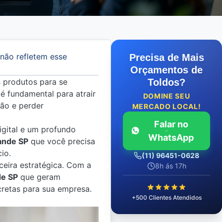
 não refletem esse
Precisa de Mais
Orçamentos de
s produtos para se
Toldos?
é fundamental para atrair
DOMINE SEU
dão e perder
MERCADO LOCAL!
Falar no
igital e um profundo
WhatsApp
ande SP
que você precisa
io.
(11) 96451-0628
ceira estratégica. Com a
8h ás 17h
de SP
que geram
cretas para sua empresa.
+500 Clientes Atendidos