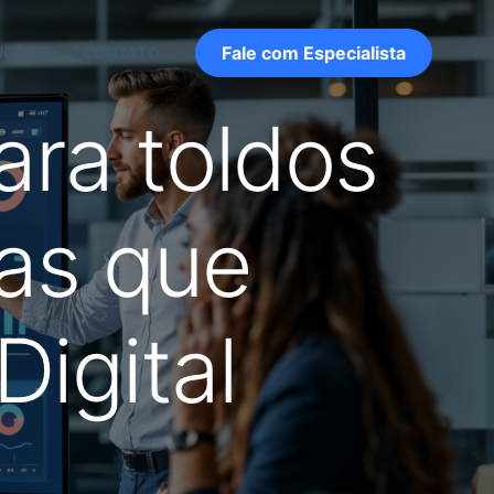
Fale com Especialista
UÇÕES
CONTATO
ara toldos
ias que
igital