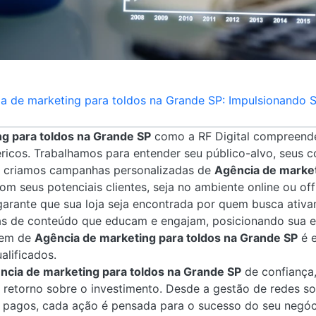
a de marketing para toldos na Grande SP: Impulsionando
g para toldos na Grande SP
como a RF Digital compreende
ricos. Trabalhamos para entender seu público-alvo, seus c
im, criamos campanhas personalizadas de
Agência de market
 seus potenciais clientes, seja no ambiente online ou offl
arante que sua loja seja encontrada por quem busca ativa
as de conteúdo que educam e engajam, posicionando sua 
gem de
Agência de marketing para toldos na Grande SP
é e
alificados.
ncia de marketing para toldos na Grande SP
de confiança,
 retorno sobre o investimento. Desde a gestão de redes so
s pagos, cada ação é pensada para o sucesso do seu negóc