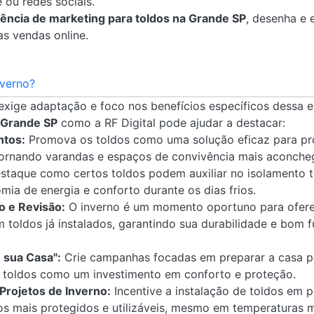
e ou redes sociais.
ência de marketing para toldos na Grande SP
, desenha e 
s vendas online.
nverno?
 exige adaptação e foco nos benefícios específicos dessa
 Grande SP
como a RF Digital pode ajudar a destacar:
ntos:
Promova os toldos como uma solução eficaz para pro
tornando varandas e espaços de convivência mais aconcheg
taque como certos toldos podem auxiliar no isolamento t
mia de energia e conforto durante os dias frios.
 e Revisão:
O inverno é um momento oportuno para ofere
 toldos já instalados, garantindo sua durabilidade e bom 
 sua Casa":
Crie campanhas focadas em preparar a casa pa
 toldos como um investimento em conforto e proteção.
Projetos de Inverno:
Incentive a instalação de toldos em 
os mais protegidos e utilizáveis, mesmo em temperaturas m