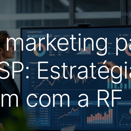
HOME
SOBRE
SOL
 marketing p
SP: Estratég
m com a RF D