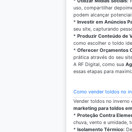
*
Utilizar Mídias Sociais:
P
uso, compartilhar depoim
podem alcançar potencia
*
Investir em Anúncios P
seu site, capturando pess
*
Produzir Conteúdo de V
como escolher o toldo idea
*
Oferecer Orçamentos On
prática através do seu sit
A RF Digital, como sua
Ag
essas etapas para maximiz
Como vender toldos no i
Vender toldos no inverno
marketing para toldos e
*
Proteção Contra Eleme
chuva, vento e umidade, 
*
Isolamento Térmico:
Des