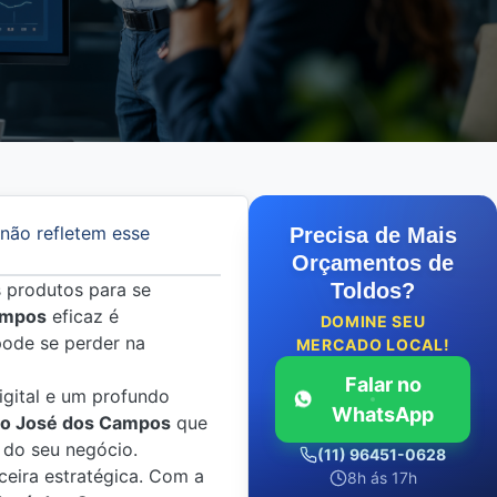
 não refletem esse
Precisa de Mais
Orçamentos de
s produtos para se
Toldos?
ampos
eficaz é
DOMINE SEU
pode se perder na
MERCADO LOCAL!
Falar no
igital e um profundo
WhatsApp
São José dos Campos
que
 do seu negócio.
(11) 96451-0628
ceira estratégica. Com a
8h ás 17h