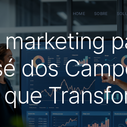
HOME
SOBRE
SOL
 marketing p
sé dos Camp
s que Trans