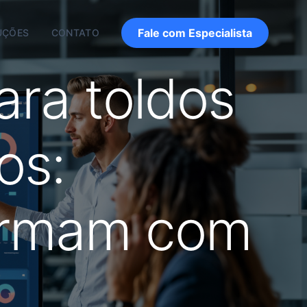
Fale com Especialista
UÇÕES
CONTATO
ara toldos
os:
formam com