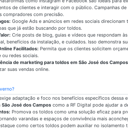
lataformas como Instagram e Facebook são ideais para ex
entos de clientes e interagir com o público. Campanhas d
is compradores com precisão.
agos:
Google Ads e anúncios em redes sociais direcionam t
oas que já estão buscando por toldos.
alor:
Crie posts de blog, guias e vídeos que respondam às 
l, benefícios da instalação, e cuidados. Isso demonstra su
line Facilitados:
Permita que os clientes solicitem orçam
e ou redes sociais.
ência de marketing para toldos em São José dos Campos
ar suas vendas online.
nverno?
 exige adaptação e foco nos benefícios específicos dessa
m São José dos Campos
como a RF Digital pode ajudar a d
ntos:
Promova os toldos como uma solução eficaz para pro
tornando varandas e espaços de convivência mais aconcheg
taque como certos toldos podem auxiliar no isolamento t