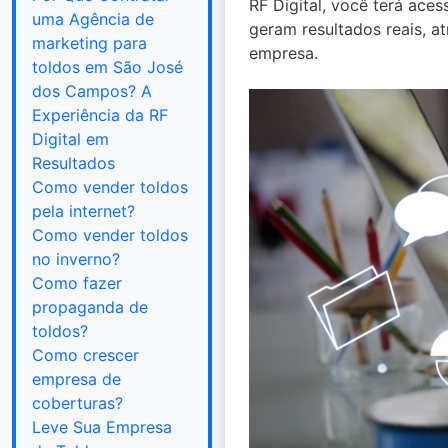
RF Digital, você terá ace
uma Agência de
geram resultados reais, a
marketing para
empresa.
toldos em São José
dos Campos? A
Experiência da RF
Digital em
Resultados
Como vender toldos
pela internet?
Como vender toldos
no inverno?
Como fazer
propaganda de
toldos?
Como crescer
empresa de
coberturas?
Leve Sua Empresa