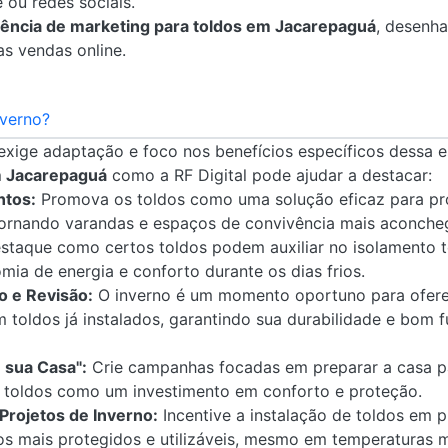
e ou redes sociais.
ência de marketing para toldos em Jacarepaguá
, desenha
s vendas online.
nverno?
 exige adaptação e foco nos benefícios específicos dessa
m Jacarepaguá
como a RF Digital pode ajudar a destacar:
ntos:
Promova os toldos como uma solução eficaz para pro
tornando varandas e espaços de convivência mais aconcheg
taque como certos toldos podem auxiliar no isolamento t
mia de energia e conforto durante os dias frios.
 e Revisão:
O inverno é um momento oportuno para ofere
 toldos já instalados, garantindo sua durabilidade e bom 
 sua Casa":
Crie campanhas focadas em preparar a casa pa
 toldos como um investimento em conforto e proteção.
Projetos de Inverno:
Incentive a instalação de toldos em 
os mais protegidos e utilizáveis, mesmo em temperaturas m