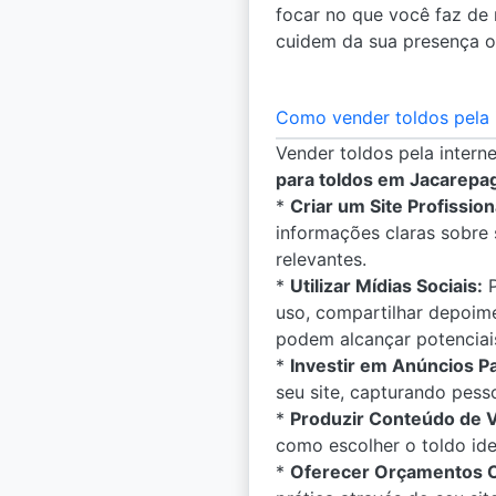
focar no que você faz de m
cuidem da sua presença on
Como vender toldos pela 
Vender toldos pela intern
para toldos em Jacarepa
*
Criar um Site Profission
informações claras sobre 
relevantes.
*
Utilizar Mídias Sociais:
P
uso, compartilhar depoim
podem alcançar potencia
*
Investir em Anúncios P
seu site, capturando pess
*
Produzir Conteúdo de V
como escolher o toldo idea
*
Oferecer Orçamentos On