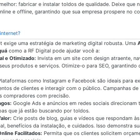
elhor: fabricar e instalar toldos de qualidade. Deixe que 
line e offline, garantindo que sua empresa prospere no c
internet?
et exige uma estratégia de marketing digital robusta. Uma
guá
como a RF Digital pode ajudar você a:
al e Otimizado:
Invista em um site com design atraente, na
seus produtos e serviços. Otimize-o para SEO, garantindo
lataformas como Instagram e Facebook são ideais para ex
entos de clientes e interagir com o público. Campanhas d
is compradores com precisão.
agos:
Google Ads e anúncios em redes sociais direcionam t
oas que já estão buscando por toldos.
alor:
Crie posts de blog, guias e vídeos que respondam às 
l, benefícios da instalação, e cuidados. Isso demonstra su
line Facilitados:
Permita que os clientes solicitem orçam