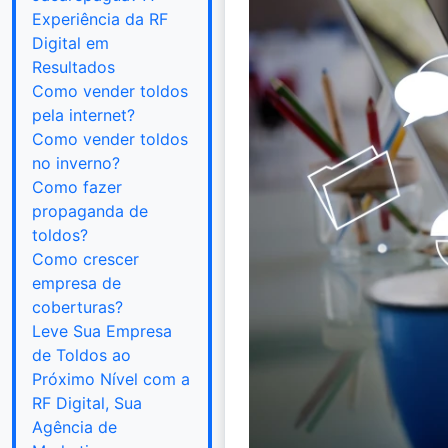
Experiência da RF
Digital em
Resultados
Como vender toldos
pela internet?
Como vender toldos
no inverno?
Como fazer
propaganda de
toldos?
Como crescer
empresa de
coberturas?
Leve Sua Empresa
de Toldos ao
Próximo Nível com a
RF Digital, Sua
Agência de