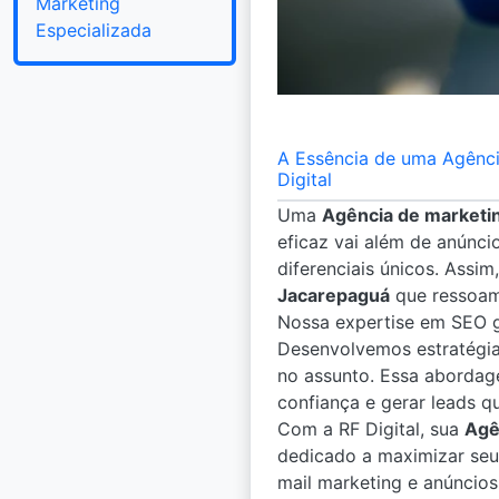
Marketing
Especializada
A Essência de uma Agênci
Digital
Uma
Agência de marketi
eficaz vai além de anúnci
diferenciais únicos. Ass
Jacarepaguá
que ressoam 
Nossa expertise em SEO g
Desenvolvemos estratégi
no assunto. Essa aborda
confiança e gerar leads qu
Com a RF Digital, sua
Agê
dedicado a maximizar seu
mail marketing e anúncio