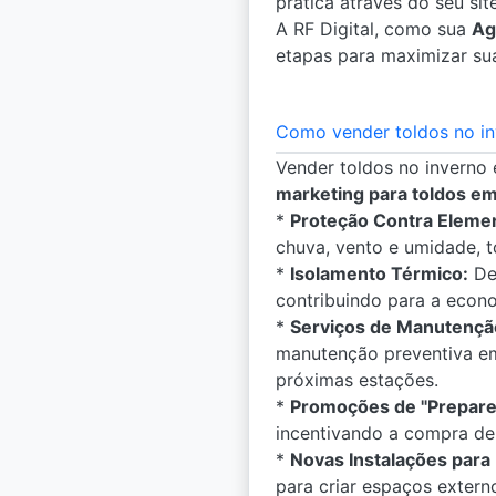
prática através do seu sit
A RF Digital, como sua
Ag
etapas para maximizar sua
Como vender toldos no i
Vender toldos no inverno
marketing para toldos e
*
Proteção Contra Eleme
chuva, vento e umidade, 
*
Isolamento Térmico:
Des
contribuindo para a econo
*
Serviços de Manutenção
manutenção preventiva em
próximas estações.
*
Promoções de "Prepare
incentivando a compra de
*
Novas Instalações para 
para criar espaços extern