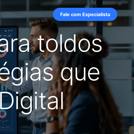
Fale com Especialista
UÇÕES
CONTATO
ara toldos
égias que
igital