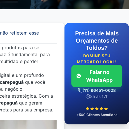
 não refletem esse
Precisa de Mais
Orçamentos de
s produtos para se
Toldos?
caz é fundamental para
DOMINE SEU
 multidão e perder
MERCADO LOCAL!
Falar no
igital e um profundo
WhatsApp
acarepaguá
que você
eu negócio.
(11) 96451-0628
ceira estratégica. Com a
8h ás 17h
arepaguá
que geram
cretas para sua empresa.
+500 Clientes Atendidos