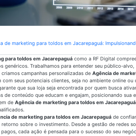
a de marketing para toldos em Jacarepaguá: Impulsionan
ng para toldos em Jacarepaguá
como a RF Digital compree
os genéricos. Trabalhamos para entender seu público-alvo,
im, criamos campanhas personalizadas de
Agência de market
com seus potenciais clientes, seja no ambiente online ou o
arante que sua loja seja encontrada por quem busca ativa
as de conteúdo que educam e engajam, posicionando sua 
gem de
Agência de marketing para toldos em Jacarepaguá
alificados.
ncia de marketing para toldos em Jacarepaguá
de confian
 retorno sobre o investimento. Desde a gestão de redes so
s pagos, cada ação é pensada para o sucesso do seu negóc