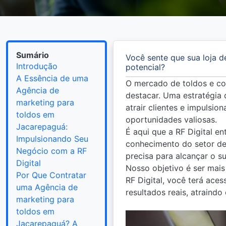
Sumário
Você sente que sua loja d
Introdução
potencial?
A Essência de uma
O mercado de toldos e co
Agência de
destacar. Uma estratégia
marketing para
atrair clientes e impulsi
toldos em
oportunidades valiosas.
Jacarepaguá:
É aqui que a RF Digital e
Impulsionando Seu
conhecimento do setor de
Negócio com a RF
precisa para alcançar o s
Digital
Nosso objetivo é ser mais
Por Que Contratar
RF Digital, você terá ace
uma Agência de
resultados reais, atraind
marketing para
toldos em
Jacarepaguá? A