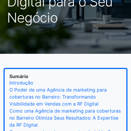
Digital para o Seu
Negócio
Sumário
Introdução
O Poder de uma Agência de marketing para
coberturas no Barreiro: Transformando
Visibilidade em Vendas com a RF Digital
Como uma Agência de marketing para coberturas
no Barreiro Otimiza Seus Resultados: A Expertise
da RF Digital