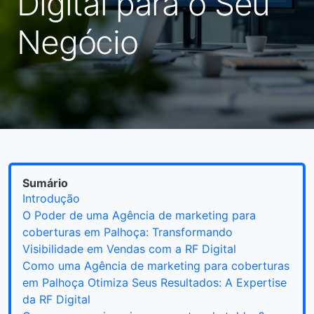
Digital para o Seu
Negócio
Sumário
Introdução
O Poder de uma Agência de marketing para
coberturas em Palhoça: Transformando
Visibilidade em Vendas com a RF Digital
Como uma Agência de marketing para coberturas
em Palhoça Otimiza Seus Resultados: A Expertise
da RF Digital