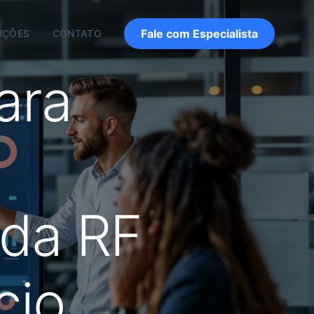
Fale com Especialista
UÇÕES
CONTATO
ara
 da RF
cio