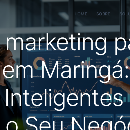
HOME
SOBRE
SOL
 marketing p
 em Maringá:
 Inteligentes
a o Seu Negó