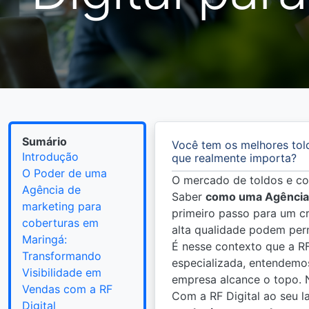
Sumário
Você tem os melhores tol
Introdução
que realmente importa?
O Poder de uma
O mercado de toldos e cob
Agência de
Saber
como uma Agência 
marketing para
primeiro passo para um c
coberturas em
alta qualidade podem perm
Maringá:
É nesse contexto que a R
Transformando
especializada, entendemo
Visibilidade em
empresa alcance o topo. N
Vendas com a RF
Com a RF Digital ao seu l
Digital