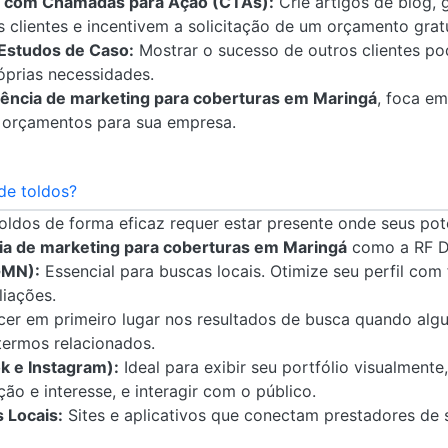
 com Chamadas para Ação (CTAs):
Crie artigos de blog, 
clientes e incentivem a solicitação de um orçamento gratu
Estudos de Caso:
Mostrar o sucesso de outros clientes po
óprias necessidades.
ência de marketing para coberturas em Maringá
, foca em
de orçamentos para sua empresa.
de toldos?
toldos de forma eficaz requer estar presente onde seus pot
a de marketing para coberturas em Maringá
como a RF Di
GMN):
Essencial para buscas locais. Otimize seu perfil com
liações.
er em primeiro lugar nos resultados de busca quando alg
 termos relacionados.
k e Instagram):
Ideal para exibir seu portfólio visualmente
ão e interesse, e interagir com o público.
 Locais:
Sites e aplicativos que conectam prestadores de s