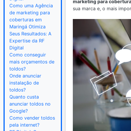
marketing para cobertur
Como uma Agência
sua marca e, o mais impor
de marketing para
coberturas em
Maringá Otimiza
Seus Resultados: A
Expertise da RF
Digital
Como conseguir
mais orçamentos de
toldos?
Onde anunciar
instalação de
toldos?
Quanto custa
anunciar toldos no
Google?
Como vender toldos
pela internet?