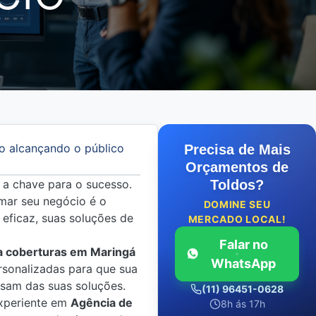
o alcançando o público
Precisa de Mais
Orçamentos de
 a chave para o sucesso.
Toldos?
mar seu negócio é o
DOMINE SEU
eficaz, suas soluções de
MERCADO LOCAL!
Falar no
a coberturas em Maringá
WhatsApp
rsonalizadas para que sua
isam das suas soluções.
(11) 96451-0628
experiente em
Agência de
8h ás 17h