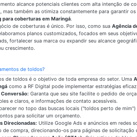
imento alcance potenciais clientes com alta intenção de co
, mas também as otimiza constantemente para garantir os 
g para coberturas em Maringá
.
cio de coberturas é único. Por isso, como sua
Agência d
 elaboramos planos customizados, focados em seus objetivo
ds, fortalecer sua marca ou expandir seu alcance geográf
eu crescimento.
amentos de toldos?
s de toldos é o objetivo de toda empresa do setor. Uma
A
ngá
como a RF Digital pode implementar estratégias eficaze
a Conversão:
Garanta que seu site facilite o pedido de or
ples e claros, e informações de contato acessíveis.
arecer no topo das buscas locais ("toldos perto de mim") a
ontos para solicitar um orçamento.
 Direcionadas:
Utilize Google Ads e anúncios em redes s
o de compra, direcionando-os para páginas de solicitação