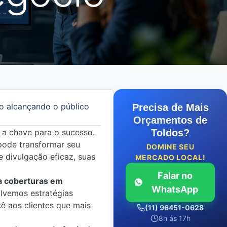
o alcançando o público
Precisa de Mais
Orçamentos de
 a chave para o sucesso.
Toldos?
ode transformar seu
DOMINE SEU
 divulgação eficaz, suas
MERCADO LOCAL!
Falar no
a coberturas em
WhatsApp
lvemos estratégias
ê aos clientes que mais
(11) 96451-0628
8h ás 17h