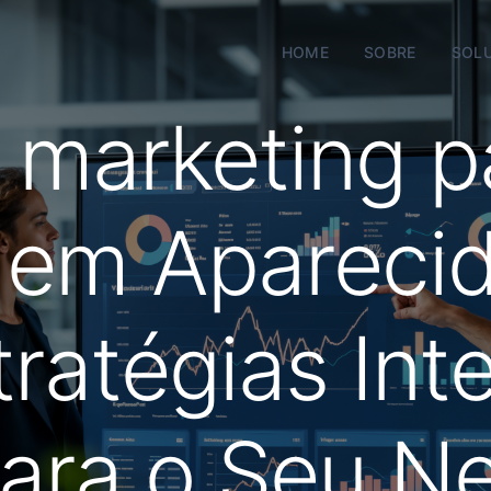
HOME
SOBRE
SOL
 marketing p
 em Apareci
tratégias Int
para o Seu N