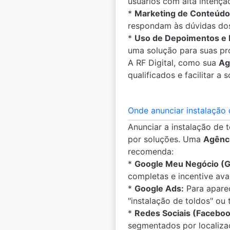
usuários com alta intençã
*
Marketing de Conteúdo
respondam às dúvidas dos 
*
Uso de Depoimentos e 
uma solução para suas pr
A RF Digital, como sua
Ag
qualificados e facilitar a
Onde anunciar instalação 
Anunciar a instalação de 
por soluções. Uma
Agênci
recomenda:
*
Google Meu Negócio (
completas e incentive ava
*
Google Ads:
Para aparec
"instalação de toldos" ou
*
Redes Sociais (Faceboo
segmentados por localizaç