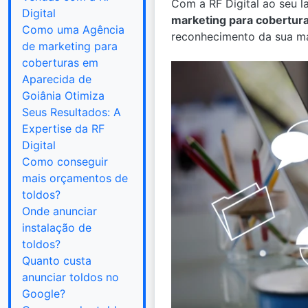
Com a RF Digital ao seu l
Digital
marketing para cobertur
Como uma Agência
reconhecimento da sua mar
de marketing para
coberturas em
Aparecida de
Goiânia Otimiza
Seus Resultados: A
Expertise da RF
Digital
Como conseguir
mais orçamentos de
toldos?
Onde anunciar
instalação de
toldos?
Quanto custa
anunciar toldos no
Google?