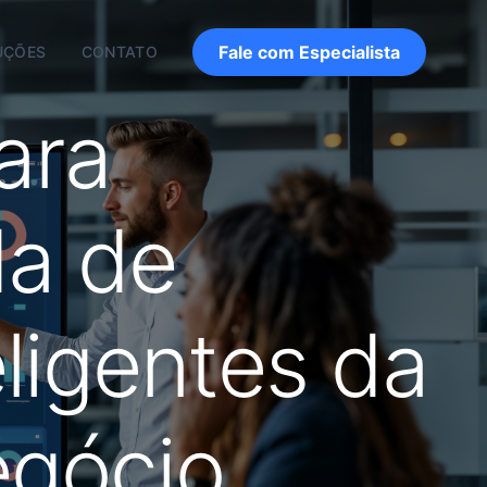
Fale com Especialista
UÇÕES
CONTATO
ara
da de
eligentes da
egócio