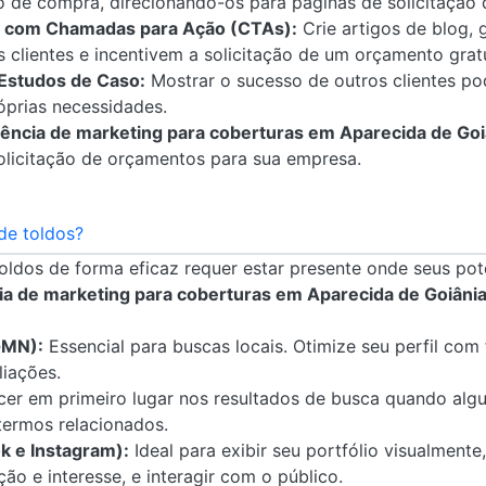
o de compra, direcionando-os para páginas de solicitação
 com Chamadas para Ação (CTAs):
Crie artigos de blog, 
clientes e incentivem a solicitação de um orçamento gratu
Estudos de Caso:
Mostrar o sucesso de outros clientes po
óprias necessidades.
ência de marketing para coberturas em Aparecida de Goi
 solicitação de orçamentos para sua empresa.
de toldos?
toldos de forma eficaz requer estar presente onde seus pot
a de marketing para coberturas em Aparecida de Goiâni
GMN):
Essencial para buscas locais. Otimize seu perfil com
liações.
er em primeiro lugar nos resultados de busca quando alg
 termos relacionados.
k e Instagram):
Ideal para exibir seu portfólio visualmente
ão e interesse, e interagir com o público.