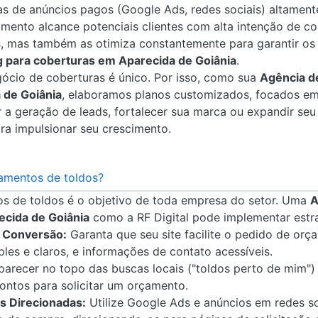
 de anúncios pagos (Google Ads, redes sociais) altament
imento alcance potenciais clientes com alta intenção de co
, mas também as otimiza constantemente para garantir os 
 para coberturas em Aparecida de Goiânia
.
cio de coberturas é único. Por isso, como sua
Agência d
 de Goiânia
, elaboramos planos customizados, focados em
r a geração de leads, fortalecer sua marca ou expandir seu
ra impulsionar seu crescimento.
amentos de toldos?
s de toldos é o objetivo de toda empresa do setor. Uma
A
ecida de Goiânia
como a RF Digital pode implementar estrat
a Conversão:
Garanta que seu site facilite o pedido de or
ples e claros, e informações de contato acessíveis.
arecer no topo das buscas locais ("toldos perto de mim") a
ontos para solicitar um orçamento.
 Direcionadas:
Utilize Google Ads e anúncios em redes s