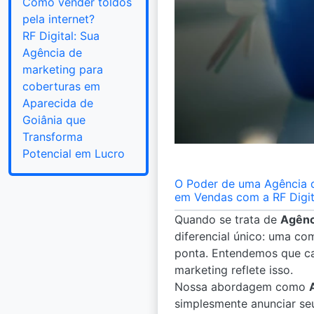
Como vender toldos
pela internet?
RF Digital: Sua
Agência de
marketing para
coberturas em
Aparecida de
Goiânia que
Transforma
Potencial em Lucro
O Poder de uma Agência d
em Vendas com a RF Digit
Quando se trata de
Agênc
diferencial único: uma co
ponta. Entendemos que ca
marketing reflete isso.
Nossa abordagem como
simplesmente anunciar se