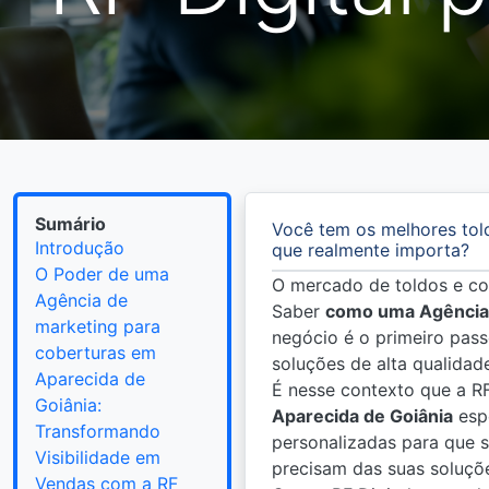
Sumário
Você tem os melhores tol
Introdução
que realmente importa?
O Poder de uma
O mercado de toldos e cob
Agência de
Saber
como uma Agência 
marketing para
negócio é o primeiro pass
coberturas em
soluções de alta qualidad
Aparecida de
É nesse contexto que a R
Goiânia:
Aparecida de Goiânia
espe
Transformando
personalizadas para que s
Visibilidade em
precisam das suas soluçõ
Vendas com a RF