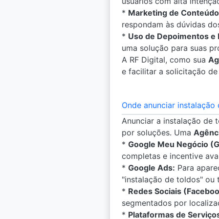
usuários com alta intençã
*
Marketing de Conteúdo
respondam às dúvidas dos 
*
Uso de Depoimentos e 
uma solução para suas pr
A RF Digital, como sua
Ag
e facilitar a solicitação 
Onde anunciar instalação 
Anunciar a instalação de 
por soluções. Uma
Agênci
*
Google Meu Negócio (
completas e incentive ava
*
Google Ads:
Para aparec
"instalação de toldos" ou
*
Redes Sociais (Faceboo
segmentados por localizaç
*
Plataformas de Serviços