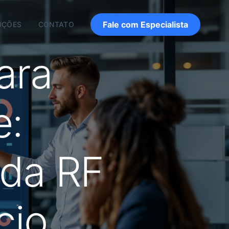
Fale com Especialista
UÇÕES
CONTATO
ara
e:
 da RF
cio