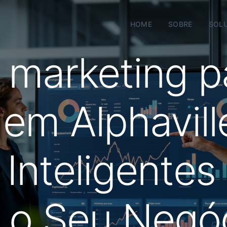
HOME
SOBRE
SOL
 marketing p
em Alphavill
 Inteligentes
a o Seu Negó