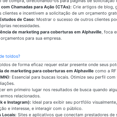
o de compra, direcionando-os para páginas de solicitação
 com Chamadas para Ação (CTAs):
Crie artigos de blog, 
clientes e incentivem a solicitação de um orçamento gratu
Estudos de Caso:
Mostrar o sucesso de outros clientes po
óprias necessidades.
ência de marketing para coberturas em Alphaville
, foca 
de orçamentos para sua empresa.
de toldos?
toldos de forma eficaz requer estar presente onde seus pot
a de marketing para coberturas em Alphaville
como a RF 
GMN):
Essencial para buscas locais. Otimize seu perfil com
liações.
er em primeiro lugar nos resultados de busca quando alg
 termos relacionados.
k e Instagram):
Ideal para exibir seu portfólio visualmente
ão e interesse, e interagir com o público.
 Locais:
Sites e aplicativos que conectam prestadores de s