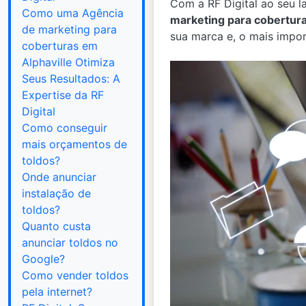
Com a RF Digital ao seu l
Como uma Agência
marketing para cobertura
de marketing para
sua marca e, o mais impor
coberturas em
Alphaville Otimiza
Seus Resultados: A
Expertise da RF
Digital
Como conseguir
mais orçamentos de
toldos?
Onde anunciar
instalação de
toldos?
Quanto custa
anunciar toldos no
Google?
Como vender toldos
pela internet?