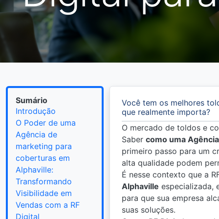
Sumário
Você tem os melhores tol
Introdução
que realmente importa?
O Poder de uma
O mercado de toldos e cob
Agência de
Saber
como uma Agência 
marketing para
primeiro passo para um c
coberturas em
alta qualidade podem perm
Alphaville:
É nesse contexto que a R
Transformando
Alphaville
especializada, 
Visibilidade em
para que sua empresa alc
Vendas com a RF
suas soluções.
Digital