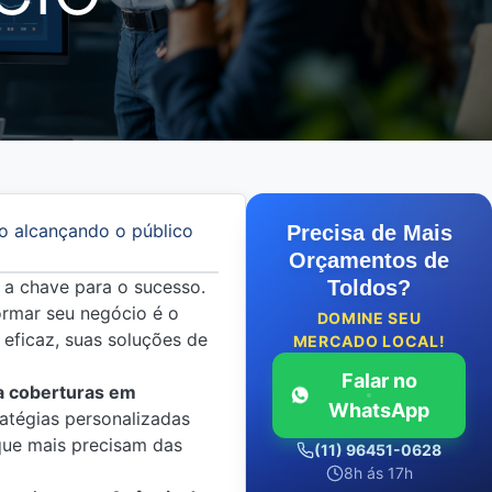
o alcançando o público
Precisa de Mais
Orçamentos de
 a chave para o sucesso.
Toldos?
rmar seu negócio é o
DOMINE SEU
eficaz, suas soluções de
MERCADO LOCAL!
Falar no
a coberturas em
WhatsApp
atégias personalizadas
que mais precisam das
(11) 96451-0628
8h ás 17h