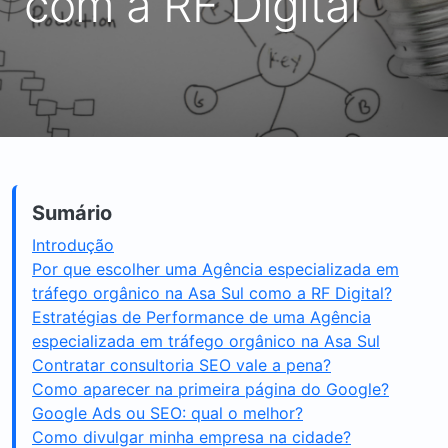
com a RF Digital
Sumário
Introdução
Por que escolher uma Agência especializada em
tráfego orgânico na Asa Sul como a RF Digital?
Estratégias de Performance de uma Agência
especializada em tráfego orgânico na Asa Sul
Contratar consultoria SEO vale a pena?
Como aparecer na primeira página do Google?
Google Ads ou SEO: qual o melhor?
Como divulgar minha empresa na cidade?