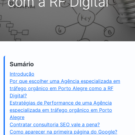
com a RF Digital
Sumário
Introdução
Por que escolher uma Agência especializada em
tráfego orgânico em Porto Alegre como a RF
Digital?
Estratégias de Performance de uma Agência
especializada em tráfego orgânico em Porto
Alegre
Contratar consultoria SEO vale a pena?
Como aparecer na primeira página do Google?