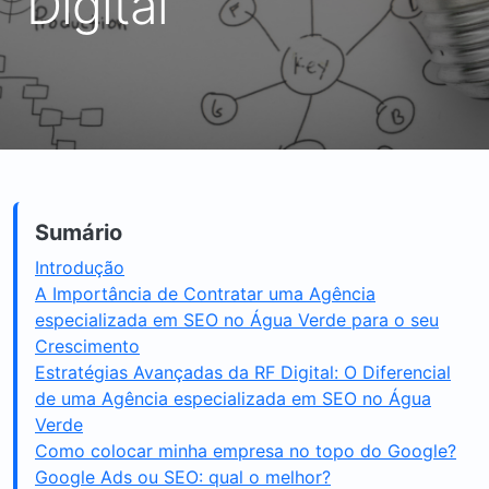
Digital
Sumário
Introdução
A Importância de Contratar uma Agência
especializada em SEO no Água Verde para o seu
Crescimento
Estratégias Avançadas da RF Digital: O Diferencial
de uma Agência especializada em SEO no Água
Verde
Como colocar minha empresa no topo do Google?
Google Ads ou SEO: qual o melhor?