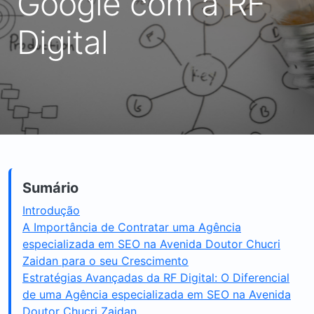
Google com a RF
Digital
Sumário
Introdução
A Importância de Contratar uma Agência
especializada em SEO na Avenida Doutor Chucri
Zaidan para o seu Crescimento
Estratégias Avançadas da RF Digital: O Diferencial
de uma Agência especializada em SEO na Avenida
Doutor Chucri Zaidan