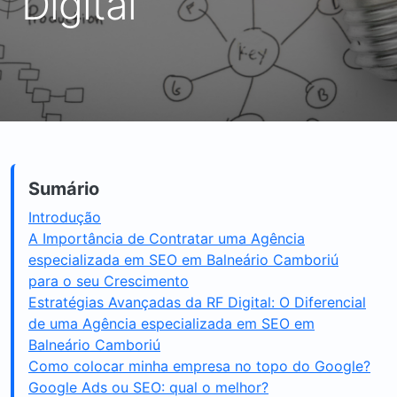
Digital
Sumário
Introdução
A Importância de Contratar uma Agência
especializada em SEO em Balneário Camboriú
para o seu Crescimento
Estratégias Avançadas da RF Digital: O Diferencial
de uma Agência especializada em SEO em
Balneário Camboriú
Como colocar minha empresa no topo do Google?
Google Ads ou SEO: qual o melhor?