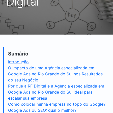
Digital
Sumário
Introdução
O Impacto de uma Agência especializada em
Google Ads no Rio Grande do Sul nos Resultados
do seu Negócio
Por que a RF Digital é a Agência especializada em
Google Ads no Rio Grande do Sul ideal para
escalar sua empresa
Como colocar minha empresa no topo do Google?
Google Ads ou SEO: qual o melhor?