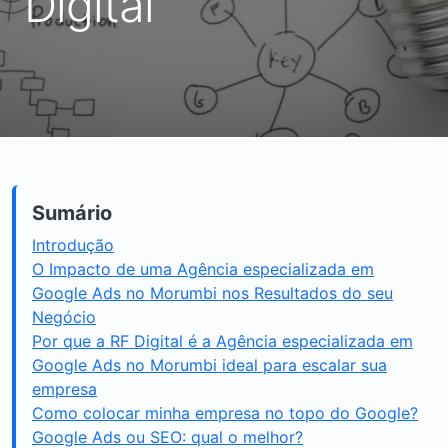
Digital
Sumário
Introdução
O Impacto de uma Agência especializada em
Google Ads no Morumbi nos Resultados do seu
Negócio
Por que a RF Digital é a Agência especializada em
Google Ads no Morumbi ideal para escalar sua
empresa
Como colocar minha empresa no topo do Google?
Google Ads ou SEO: qual o melhor?