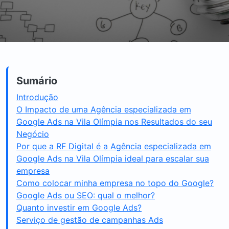
Sumário
Introdução
O Impacto de uma Agência especializada em
Google Ads na Vila Olímpia nos Resultados do seu
Negócio
Por que a RF Digital é a Agência especializada em
Google Ads na Vila Olímpia ideal para escalar sua
empresa
Como colocar minha empresa no topo do Google?
Google Ads ou SEO: qual o melhor?
Quanto investir em Google Ads?
Serviço de gestão de campanhas Ads