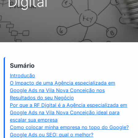
Digital
Sumário
Introdução
O Impacto de uma Agência especializada em
Google Ads na Vila Nova Conceição nos
Resultados do seu Negócio
Por que a RF Digital é a Agência especializada em
Google Ads na Vila Nova Conceição ideal para
escalar sua empresa
Como colocar minha empresa no topo do Google?
Google Ads ou SEO: qual o melhor?