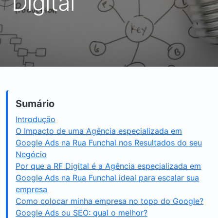
Digital
Sumário
Introdução
O Impacto de uma Agência especializada em
Google Ads na Rua Funchal nos Resultados do seu
Negócio
Por que a RF Digital é a Agência especializada em
Google Ads na Rua Funchal ideal para escalar sua
empresa
Como colocar minha empresa no topo do Google?
Google Ads ou SEO: qual o melhor?