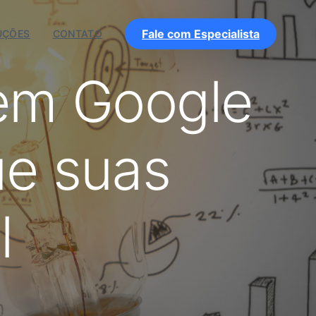
Fale com Especialista
UÇÕES
CONTATO
 em Google
ue suas
l