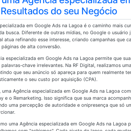
 Resultados do seu Negócio
pecializada em Google Ads na Lagoa é o caminho mais curt
a busca. Diferente de outras mídias, no Google o usuário
ital atua refinando esse interesse, criando campanhas que 
 páginas de alta conversão.
ia especializada em Google Ads na Lagoa permite que sua
palavras-chave irrelevantes. Na RF Digital, realizamos um
ntindo que seu anúncio só apareça para quem realmente te
asticamente o seu custo por aquisição (CPA).
, uma Agência especializada em Google Ads na Lagoa como
y e o Remarketing. Isso significa que sua marca acompanha
ando uma percepção de autoridade e onipresença que só um
cionar.
como uma Agência especializada em Google Ads na Lagoa po
alhamos com "achismos". Cada ajuste de lance, cada mudan