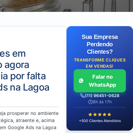
Sua Empresa
Perdendo
tes em
Clientes?
TRANSFORME CLIQUES
o agora
EM VENDAS!
 por falta
Falar no
ds na Lagoa
WhatsApp
(11) 96451-0628
8h ás 17h
eja prosperar no ambiente
tégica, atraente e, acima
+500 Clientes Atendidos
a em Google Ads na Lagoa