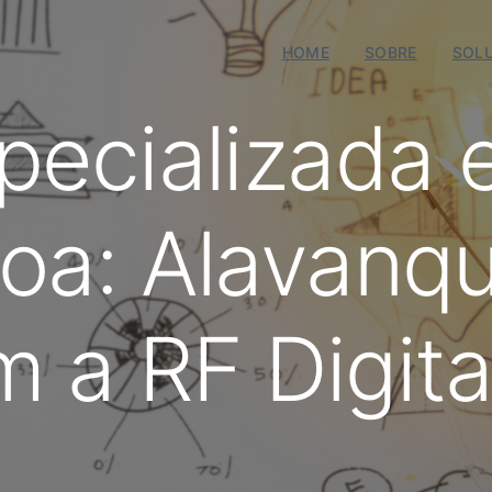
HOME
SOBRE
SOL
pecializada
oa: Alavanq
 a RF Digita