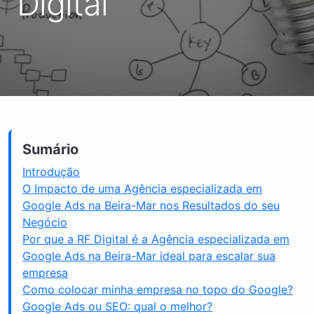
Digital
Sumário
Introdução
O Impacto de uma Agência especializada em
Google Ads na Beira-Mar nos Resultados do seu
Negócio
Por que a RF Digital é a Agência especializada em
Google Ads na Beira-Mar ideal para escalar sua
empresa
Como colocar minha empresa no topo do Google?
Google Ads ou SEO: qual o melhor?