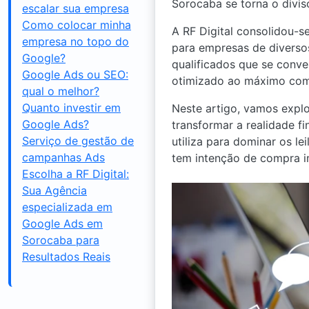
Sorocaba se torna o divis
escalar sua empresa
Como colocar minha
A RF Digital consolidou-
empresa no topo do
para empresas de diversos
Google?
qualificados que se conve
Google Ads ou SEO:
otimizado ao máximo com i
qual o melhor?
Quanto investir em
Neste artigo, vamos exp
Google Ads?
transformar a realidade f
Serviço de gestão de
utiliza para dominar os l
campanhas Ads
tem intenção de compra i
Escolha a RF Digital:
Sua Agência
especializada em
Google Ads em
Sorocaba para
Resultados Reais