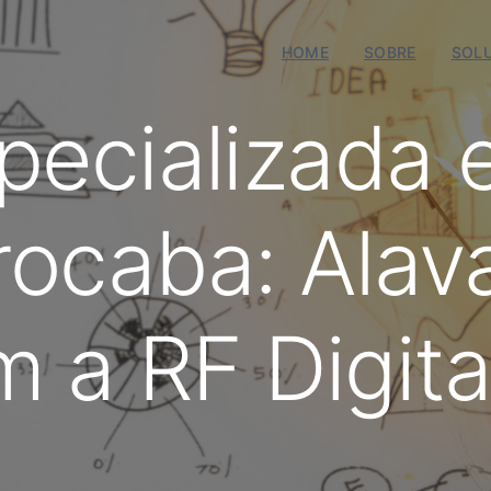
HOME
SOBRE
SOL
pecializada
ocaba: Alav
 a RF Digita