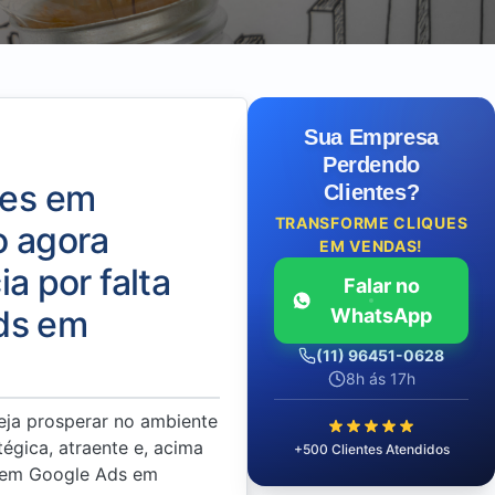
Sua Empresa
Perdendo
tes em
Clientes?
TRANSFORME CLIQUES
o agora
EM VENDAS!
 por falta
Falar no
ds em
WhatsApp
(11) 96451-0628
8h ás 17h
eja prosperar no ambiente
tégica, atraente e, acima
+500 Clientes Atendidos
a em Google Ads em