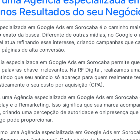
nos Resultados do seu Negóci
pecializada em Google Ads em Sorocaba é o caminho mais 
 exato da busca. Diferente de outras mídias, no Google o
ital atua refinando esse interesse, criando campanhas que 
 páginas de alta conversão.
ia especializada em Google Ads em Sorocaba permite que
palavras-chave irrelevantes. Na RF Digital, realizamos um
ntindo que seu anúncio só apareça para quem realmente te
asticamente o seu custo por aquisição (CPA).
, uma Agência especializada em Google Ads em Sorocaba 
lay e o Remarketing. Isso significa que sua marca acompan
, criando uma percepção de autoridade e onipresença que
ago pode proporcionar.
como uma Agência especializada em Google Ads em Sorocaba
alhamos com "achismos". Cada ajuste de lance, cada mudan