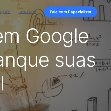
Fale com Especialista
UÇÕES
CONTATO
 em Google
anque suas
l