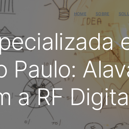
HOME
SOBRE
SOL
pecializada
 Paulo: Ala
 a RF Digita