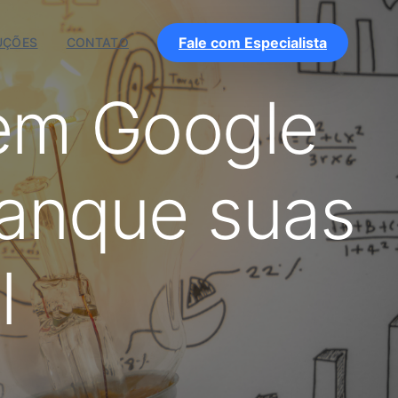
Fale com Especialista
UÇÕES
CONTATO
 em Google
vanque suas
l