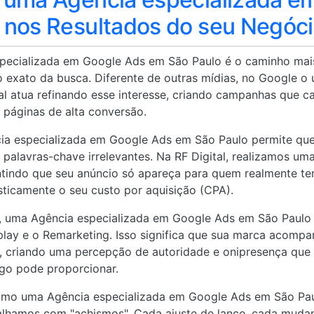
 nos Resultados do seu Negóc
pecializada em Google Ads em São Paulo é o caminho mais 
 exato da busca. Diferente de outras mídias, no Google o
ital atua refinando esse interesse, criando campanhas que 
 páginas de alta conversão.
ia especializada em Google Ads em São Paulo permite que
palavras-chave irrelevantes. Na RF Digital, realizamos um
ntindo que seu anúncio só apareça para quem realmente te
asticamente o seu custo por aquisição (CPA).
, uma Agência especializada em Google Ads em São Paulo
lay e o Remarketing. Isso significa que sua marca acompan
, criando uma percepção de autoridade e onipresença que
ago pode proporcionar.
como uma Agência especializada em Google Ads em São Paul
alhamos com "achismos". Cada ajuste de lance, cada mudan