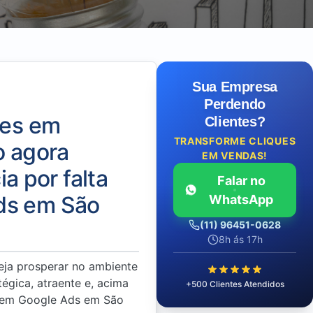
Sua Empresa
Perdendo
tes em
Clientes?
TRANSFORME CLIQUES
o agora
EM VENDAS!
 por falta
Falar no
ds em São
WhatsApp
(11) 96451-0628
8h ás 17h
eja prosperar no ambiente
tégica, atraente e, acima
+500 Clientes Atendidos
da em Google Ads em São