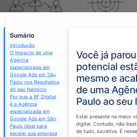
Sumário
Introdução
Você já parou
O Impacto de uma
Agência
potencial est
especializada em
Google Ads em São
mesmo e acab
Paulo nos Resultados
de uma Agênc
do seu Negócio
Por que a RF Digital
Paulo ao seu 
é a Agência
especializada em
Estar presente na maior v
Google Ads em São
digital. Contudo, não bast
Paulo ideal para
de tudo, lucrativa. É ne
escalar sua empresa