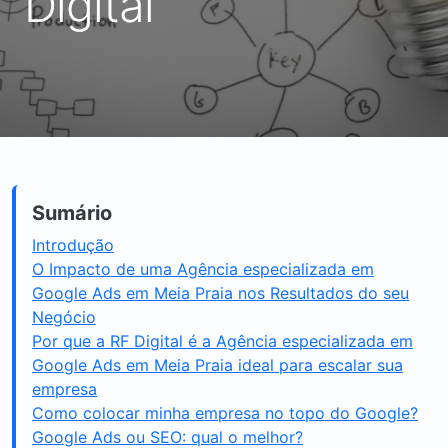
Digital
Sumário
Introdução
O Impacto de uma Agência especializada em
Google Ads em Meia Praia nos Resultados do seu
Negócio
Por que a RF Digital é a Agência especializada em
Google Ads em Meia Praia ideal para escalar sua
empresa
Como colocar minha empresa no topo do Google?
Google Ads ou SEO: qual o melhor?