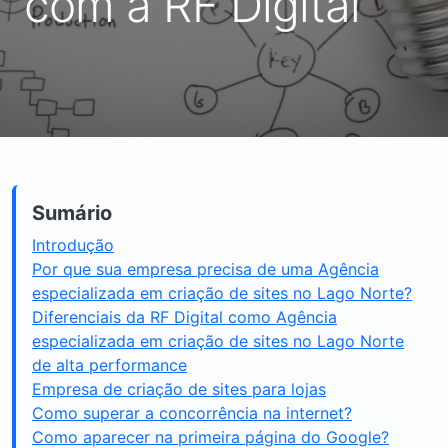
com a RF Digital
Sumário
Introdução
Por que sua empresa precisa de uma Agência
especializada em criação de sites no Lago Norte?
Diferenciais da RF Digital como Agência
especializada em criação de sites no Lago Norte
de alta performance
Empresa de criação de sites para lojas
Como superar a concorrência na internet?
Como aparecer na primeira página do Google?