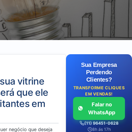
Sua Empresa
Perdendo
sua vitrine
Clientes?
TRANSFORME CLIQUES
erá que ele
EM VENDAS!
sitantes em
Falar no
WhatsApp
(11) 96451-0628
quer negócio que deseja
8h ás 17h