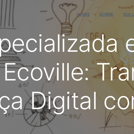
HOME
SOBRE
SOL
pecializada 
 Ecoville: Tr
ça Digital c