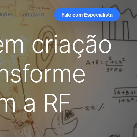
Fale com Especialista
UÇÕES
CONTATO
em criação
ansforme
om a RF