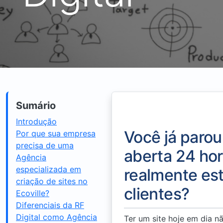
Sumário
Introdução
Você já parou
Por que sua empresa
precisa de uma
aberta 24 hor
Agência
especializada em
realmente est
criação de sites no
clientes?
Ecoville?
Diferenciais da RF
Digital como Agência
Ter um site hoje em dia 