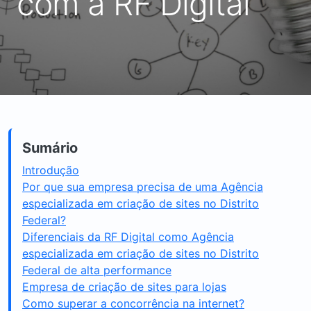
com a RF Digital
Sumário
Introdução
Por que sua empresa precisa de uma Agência
especializada em criação de sites no Distrito
Federal?
Diferenciais da RF Digital como Agência
especializada em criação de sites no Distrito
Federal de alta performance
Empresa de criação de sites para lojas
Como superar a concorrência na internet?