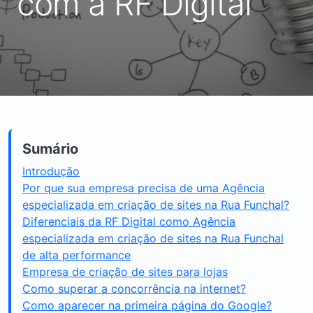
com a RF Digital
Sumário
Introdução
Por que sua empresa precisa de uma Agência
especializada em criação de sites na Rua Funchal?
Diferenciais da RF Digital como Agência
especializada em criação de sites na Rua Funchal
de alta performance
Empresa de criação de sites para lojas
Como superar a concorrência na internet?
Como aparecer na primeira página do Google?