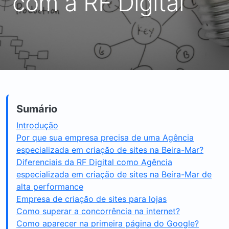
com a RF Digital
Sumário
Introdução
Por que sua empresa precisa de uma Agência
especializada em criação de sites na Beira-Mar?
Diferenciais da RF Digital como Agência
especializada em criação de sites na Beira-Mar de
alta performance
Empresa de criação de sites para lojas
Como superar a concorrência na internet?
Como aparecer na primeira página do Google?