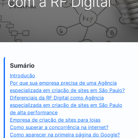
com a RF Digital
Sumário
Introdução
Por que sua empresa precisa de uma Agência
especializada em criação de sites em São Paulo?
Diferenciais da RF Digital como Agência
especializada em criação de sites em São Paulo
de alta performance
Empresa de criação de sites para lojas
Como superar a concorrência na internet?
Como aparecer na primeira página do Google?