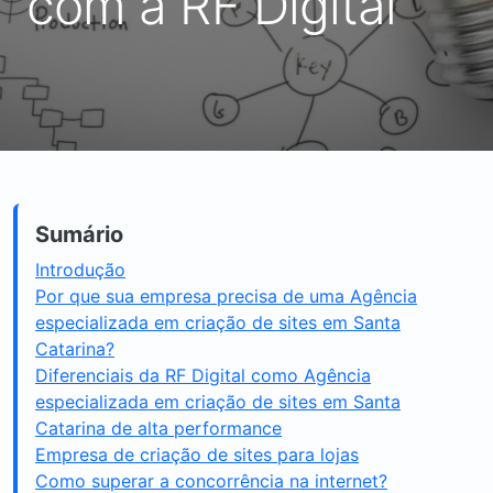
com a RF Digital
Sumário
Introdução
Por que sua empresa precisa de uma Agência
especializada em criação de sites em Santa
Catarina?
Diferenciais da RF Digital como Agência
especializada em criação de sites em Santa
Catarina de alta performance
Empresa de criação de sites para lojas
Como superar a concorrência na internet?