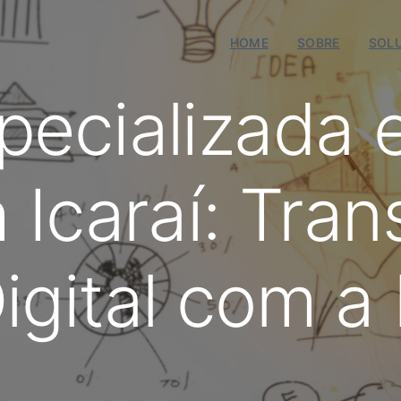
HOME
SOBRE
SOL
pecializada 
 Icaraí: Tra
gital com a 