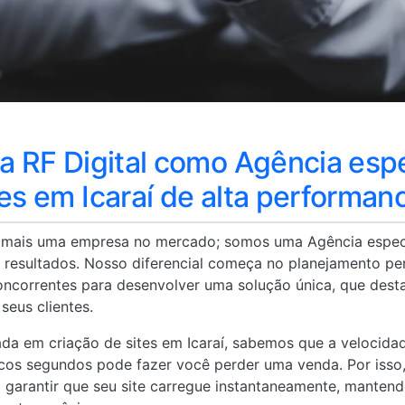
da RF Digital como Agência esp
tes em Icaraí de alta performan
s mais uma empresa no mercado; somos uma Agência espec
ra resultados. Nosso diferencial começa no planejamento p
oncorrentes para desenvolver uma solução única, que dest
seus clientes.
da em criação de sites em Icaraí, sabemos que a velocida
cos segundos pode fazer você perder uma venda. Por isso, a
 garantir que seu site carregue instantaneamente, mantend