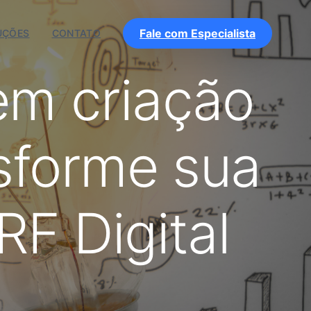
Fale com Especialista
UÇÕES
CONTATO
em criação
nsforme sua
RF Digital