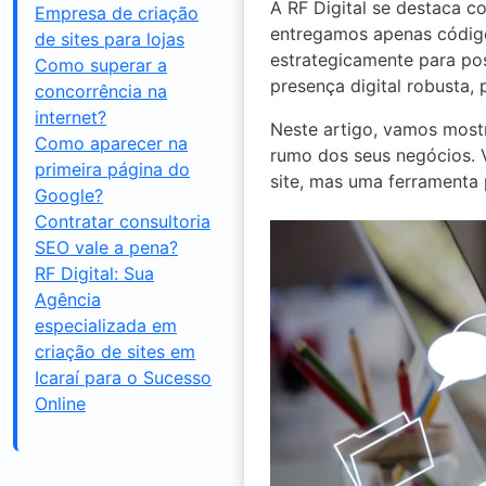
A RF Digital se destaca 
Empresa de criação
entregamos apenas códig
de sites para lojas
estrategicamente para po
Como superar a
presença digital robusta,
concorrência na
internet?
Neste artigo, vamos most
Como aparecer na
rumo dos seus negócios. V
primeira página do
site, mas uma ferramenta 
Google?
Contratar consultoria
SEO vale a pena?
RF Digital: Sua
Agência
especializada em
criação de sites em
Icaraí para o Sucesso
Online