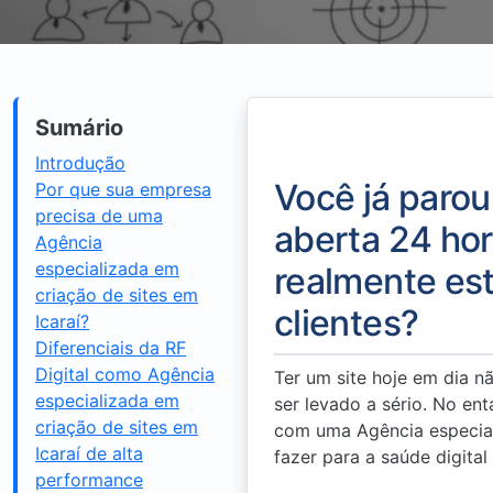
Sumário
Introdução
Você já parou
Por que sua empresa
precisa de uma
aberta 24 hor
Agência
especializada em
realmente est
criação de sites em
clientes?
Icaraí?
Diferenciais da RF
Digital como Agência
Ter um site hoje em dia 
especializada em
ser levado a sério. No ent
criação de sites em
com uma Agência especiali
Icaraí de alta
fazer para a saúde digita
performance