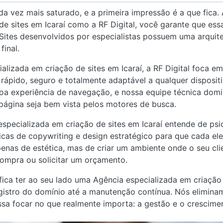
da vez mais saturado, e a primeira impressão é a que fica
de sites em Icaraí como a RF Digital, você garante que ess
. Sites desenvolvidos por especialistas possuem uma arquite
final.
izada em criação de sites em Icaraí, a RF Digital foca em
á rápido, seguro e totalmente adaptável a qualquer disposit
a experiência de navegação, e nossa equipe técnica domin
página seja bem vista pelos motores de busca.
specializada em criação de sites em Icaraí entende de ps
nicas de copywriting e design estratégico para que cada e
penas de estética, mas de criar um ambiente onde o seu cli
compra ou solicitar um orçamento.
ifica ter ao seu lado uma Agência especializada em criação
egistro do domínio até a manutenção contínua. Nós elimin
sa focar no que realmente importa: a gestão e o crescime