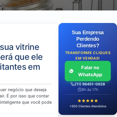
Sua Empresa
Perdendo
sua vitrine
Clientes?
TRANSFORME CLIQUES
erá que ele
EM VENDAS!
sitantes em
Falar no
WhatsApp
(11) 96451-0628
quer negócio que deseja
8h ás 17h
ir. É por isso que contar
 inteligente que você pode
+500 Clientes Atendidos