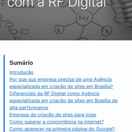
com a RF Digital
Sumário
Introdução
Por que sua empresa precisa de uma Agência
especializada em criação de sites em Brasília?
Diferenciais da RF Digital como Agência
especializada em criação de sites em Brasília de
alta performance
Empresa de criação de sites para lojas
Como superar a concorrência na internet?
Como aparecer na primeira página do Google?