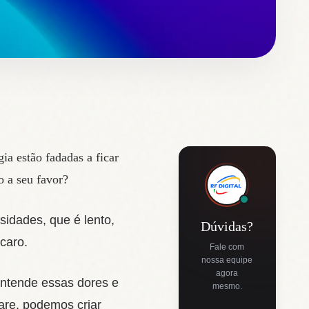
a estão fadadas a ficar
o a seu favor?
sidades, que é lento,
Dúvidas?
caro.
Fale com
nossa equipe
agora
entende essas dores e
mesmo.
are, podemos criar