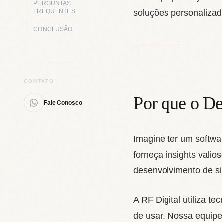
PERGUNTAS
FREQUENTES
soluções personaliza
CONCLUSÃO
CONTATO
Por que o D
Fale Conosco
Imagine ter um softwar
forneça insights vali
desenvolvimento de s
A RF Digital utiliza t
de usar. Nossa equipe