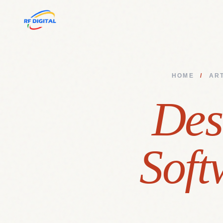
HOME
/
AR
Des
Soft